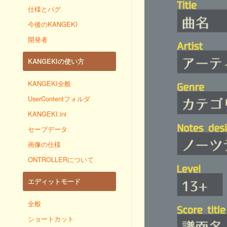
仕様とバグ
今後のKANGEKI
開発者
KANGEKIの使い方
KANGEKI全般
UserContentフォルダ
KANGEKI.ini
セーブデータ
画像の仕様
ONTROLLERについて
エディットモード
全般
ショートカット