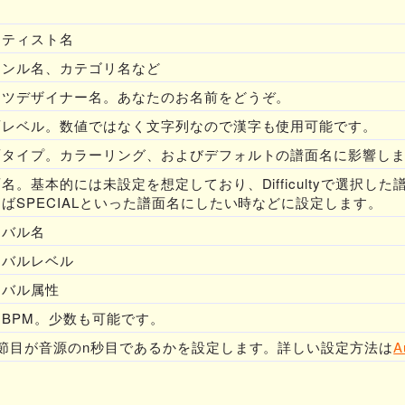
名
ーティスト名
ャンル名、カテゴリ名など
ーツデザイナー名。あなたのお名前をどうぞ。
面レベル。数値ではなく文字列なので漢字も使用可能です。
面タイプ。カラーリング、およびデフォルトの譜面名に影響し
名。基本的には未設定を想定しており、Difficultyで選択し
ばSPECIALといった譜面名にしたい時などに設定します。
イバル名
イバルレベル
イバル属性
期BPM。少数も可能です。
小節目が音源のn秒目であるかを設定します。詳しい設定方法は
A