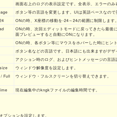
画面右上のログの表示設定です。全表示、エラーのみ
uage
ボタン等の言語を変更します。UIは英語ベースなの
24
ONの時、X座標の移動を-24～24の範囲に制限します
ad
ONの時、次回エディットモードに戻ってきたら最後に
面プレビューすると自動にONになります。
ONの時、各ボタン等にマウスをホバーした時にヒン
ボタン名などの言語です。日本語にも出来ますがデザ
アクション時のログ、およびヒントメッセージの言語
size
ウィンドウ解像度を設定します。
/ Full
ウィンドウ・フルスクリーンを切り替えできます。
time
現在編集中のkngkファイルの編集時間です。
オプションを設定します。