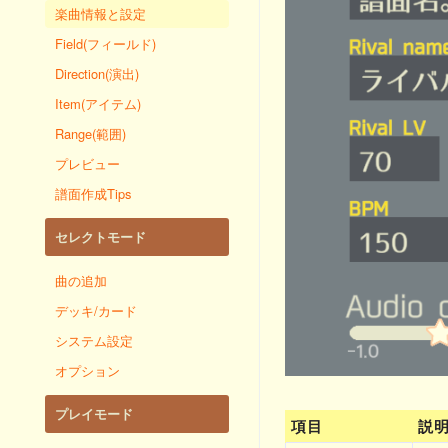
楽曲情報と設定
Field(フィールド)
Direction(演出)
Item(アイテム)
Range(範囲)
プレビュー
譜面作成Tips
セレクトモード
曲の追加
デッキ/カード
システム設定
オプション
プレイモード
項目
説