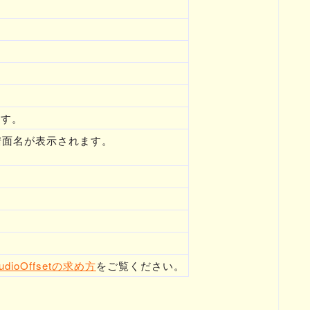
ます。
た譜面名が表示されます。
udioOffsetの求め方
をご覧ください。