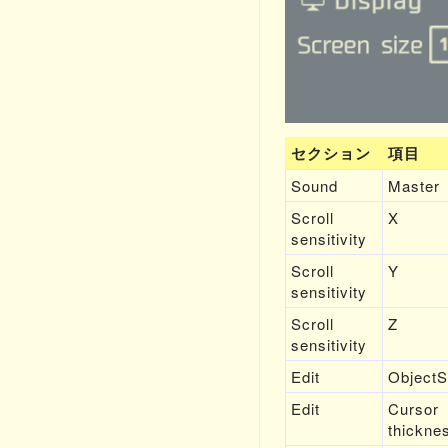
セクション
項目
Sound
Master
Scroll
X
sensitivity
Scroll
Y
sensitivity
Scroll
Z
sensitivity
Edit
ObjectS
Edit
Cursor
thickne