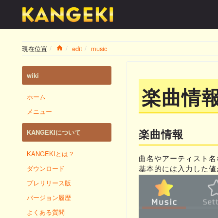
Home
現在位置
edit
music
wiki
楽曲情
ホーム
メニュー
楽曲情報
KANGEKIについて
KANGEKIとは？
曲名やアーティスト名
基本的には入力した値
ダウンロード
プレリリース版
バージョン履歴
よくある質問