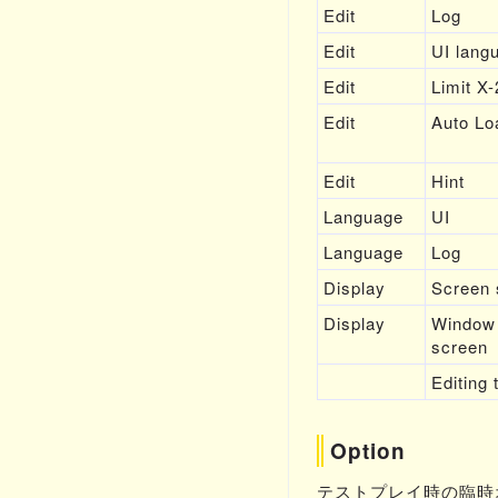
Edit
Log
Edit
UI lang
Edit
Limit X-
Edit
Auto Lo
Edit
Hint
Language
UI
Language
Log
Display
Screen 
Display
Window 
screen
Editing 
Option
テストプレイ時の臨時