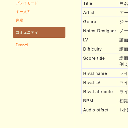
プレイモード
Title
曲
キー入力
Artist
ア
判定
Genre
ジ
Notes Designer
ノ
コミュニティ
LV
譜
Discord
Difficulty
譜
Score title
譜面
例え
Rival name
ラ
Rival LV
ラ
Rival attribute
ラ
BPM
初
Audio offset
1